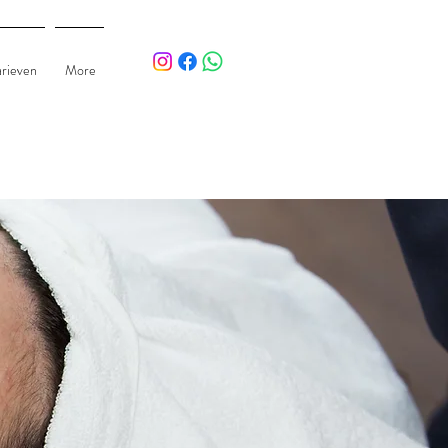
arieven
More