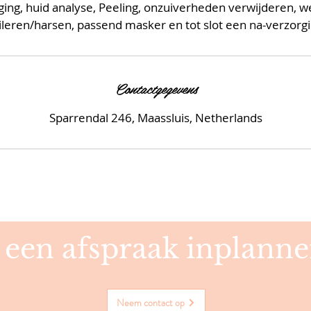
iging, huid analyse, Peeling, onzuiverheden verwijderen,
ileren/harsen, passend masker en tot slot een na-verzorgi
Contactgegevens
Sparrendal 246, Maassluis, Netherlands
e een afspraak inplanne
Neem contact op