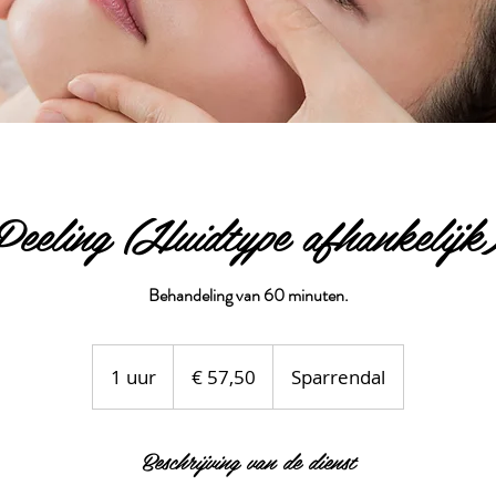
Peeling (Huidtype afhankelijk
Behandeling van 60 minuten.
57,50
euro
1 uur
1
€ 57,50
Sparrendal
u
u
Beschrijving van de dienst