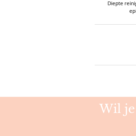
Diepte rein
ep
Wil j