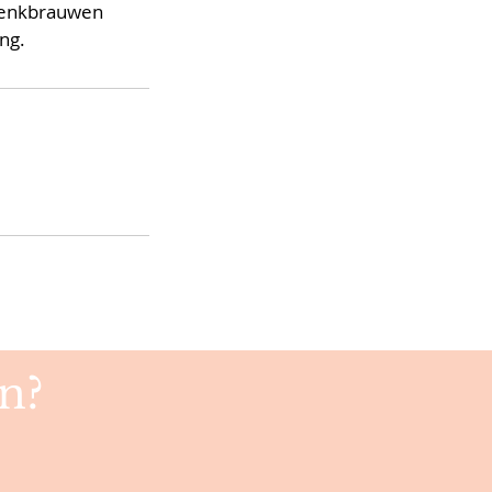
 wenkbrauwen
ng.
n?