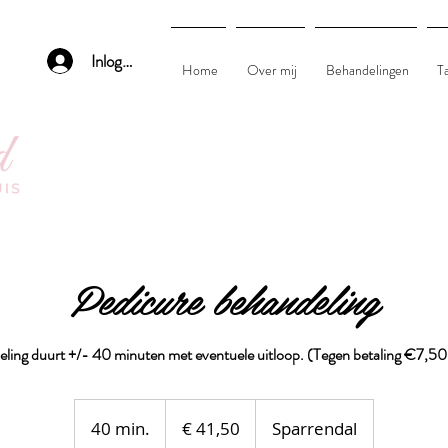
Inloggen
Home
Over mij
Behandelingen
T
Pedicure behandeling
ling duurt +/- 40 minuten met eventuele uitloop. (Tegen betaling €7,50
41,50
euro
40 min.
4
€ 41,50
Sparrendal