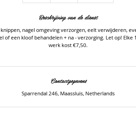
0
m
Beschrijving van de dienst
i
n
 knippen, nagel omgeving verzorgen, eelt verwijderen, eve
.
l of een kloof behandelen + na - verzorging. Let op! Elke
werk kost €7,50.
Contactgegevens
Sparrendal 246, Maassluis, Netherlands