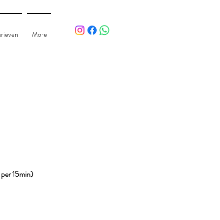
arieven
More
 per 15min)