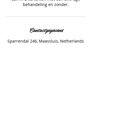
behandeling en zonder.
Contactgegevens
Sparrendal 246, Maassluis, Netherlands
Wil je een afspraak
inplannen?
Neem contact op