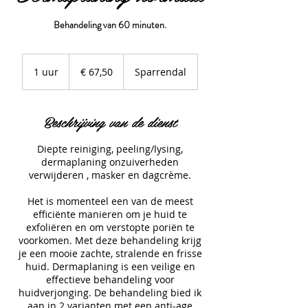
Behandeling van 60 minuten.
67,50
euro
1 uur
1
€ 67,50
Sparrendal
u
u
Beschrijving van de dienst
Diepte reiniging, peeling/lysing,
dermaplaning onzuiverheden
verwijderen , masker en dagcrème.
Het is momenteel een van de meest
efficiënte manieren om je huid te
exfoliëren en om verstopte poriën te
voorkomen. Met deze behandeling krijg
je een mooie zachte, stralende en frisse
huid. Dermaplaning is een veilige en
effectieve behandeling voor
huidverjonging. De behandeling bied ik
aan in 2 varianten met een anti-age